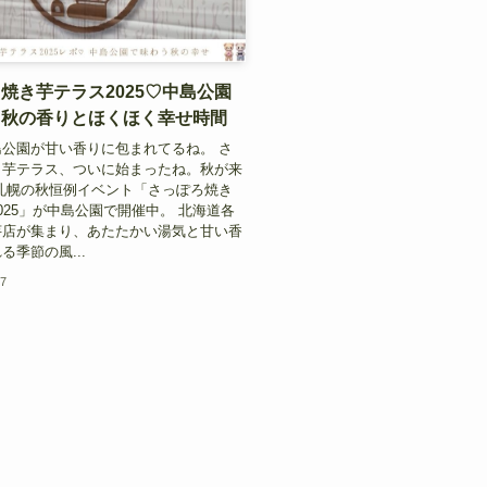
焼き芋テラス2025♡中島公園
う秋の香りとほくほく幸せ時間
公園が甘い香りに包まれてるね。 さ
き芋テラス、ついに始まったね。秋が来
札幌の秋恒例イベント「さっぽろ焼き
025」が中島公園で開催中。 北海道各
芋店が集まり、あたたかい湯気と甘い香
る季節の風...
27