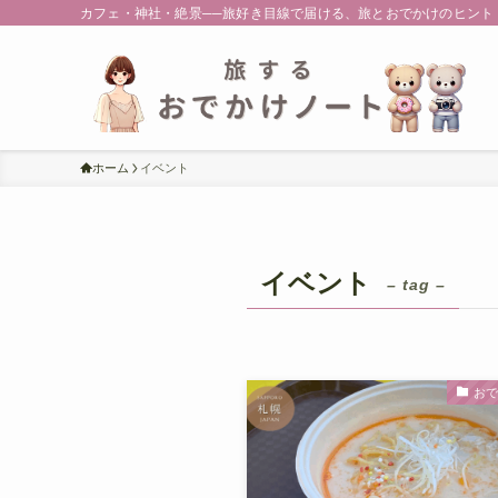
カフェ・神社・絶景──旅好き目線で届ける、旅とおでかけのヒント
ホーム
イベント
イベント
– tag –
お