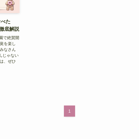
食べた
徹底解説
公園で絶賛開
味覚を楽し
 みなさん
んじゃない
には、ぜひ
1