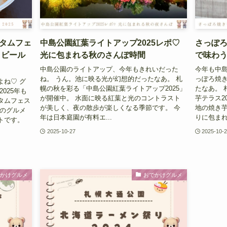
タムフェ
中島公園紅葉ライトアップ2025レポ♡
さっぽろ
トビール
光に包まれる秋のさんぽ時間
で味わ
中島公園のライトアップ、今年もきれいだった
今年も中島
ね。 うん。池に映る光が幻想的だったなあ。 札
っぽろ焼
よね♡ グ
幌の秋を彩る「中島公園紅葉ライトアップ2025」
たなあ。 
025年も
が開催中。 水面に映る紅葉と光のコントラスト
芋テラス2
タムフェス
が美しく、夜の散歩が楽しくなる季節です。 今
地の焼き
地のグルメ
年は日本庭園が有料エ...
りに包まれ
トです。
2025-10-27
2025-10-
でかけグルメ
おでかけグルメ