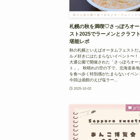
札幌の秋を満喫♡さっぽろオー
スト2025でラーメンとクラフ
堪能レポ
秋の札幌といえばオータムフェストだ
ルメ好きにはたまらないイベント〜！ 2
大通公園で開催された「さっぽろオー
ト」。 秋晴れの空の下で、北海道各
を食べ歩く特別感がたまらないイベン
今回は函館のえび塩ラー...
2025-10-02
お