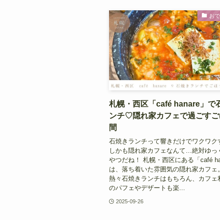
お
札幌・西区「café hanare」
ンチ♡隠れ家カフェで過ごすご
間
石焼きランチって響きだけでワクワク
しかも隠れ家カフェなんて…絶対ゆっ
やつだね！ 札幌・西区にある「café ha
は、落ち着いた雰囲気の隠れ家カフェ
熱々石焼きランチはもちろん、カフェ
のパフェやデザートも楽...
2025-09-26