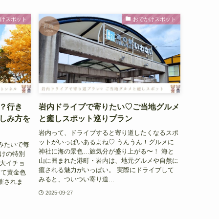
かけスポット
おでかけスポット
？行き
岩内ドライブで寄りたい♡ご当地グルメ
しみ方を
と癒しスポット巡りプラン
岩内って、ドライブすると寄り道したくなるスポ
ットがいっぱいあるよね♡ うんうん！グルメに
みたいで毎
神社に海の景色…旅気分が盛り上がる〜！ 海と
だけの特別
山に囲まれた港町・岩内は、地元グルメや自然に
北大イチョ
癒される魅力がいっぱい。 実際にドライブして
けて黄金色
みると、ついつい寄り道...
催されま
2025-09-27