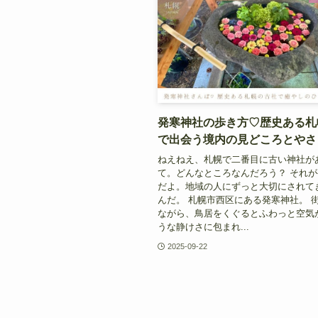
発寒神社の歩き方♡歴史ある札
で出会う境内の見どころとやさ
ねえねえ、札幌で二番目に古い神社が
て。どんなところなんだろう？ それ
だよ。地域の人にずっと大切にされて
んだ。 札幌市西区にある発寒神社。 
ながら、鳥居をくぐるとふわっと空気
うな静けさに包まれ...
2025-09-22