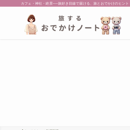
カフェ・神社・絶景──旅好き目線で届ける、旅とおでかけのヒント