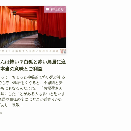
神社巡り
さんは怖い？白狐と赤い鳥居に込
た本当の意味とご利益
んって、ちょっと神秘的で怖い気がする
でも赤い鳥居をくぐると、不思議と安
ちにもなるんだよね。 「お稲荷さん
と耳にしたことがある人も多いと思いま
鳥居や白狐の姿にはどこか近寄りがた
あり、畏敬...
24