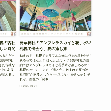
幌の古社
発寒神社のアンブレラスカイと花手水♡
しい時間
札幌で出会う、夏の癒し旅
あるんだっ
ねえねえ、札幌でカラフルな傘に包まれる神社が
が発寒神社
あるってほんと？ ほんとだよ〜♡ 発寒神社の夏
きた古社な
詣ではアンブレラスカイと花手水が楽しめるの！
街中にあり
札幌の街中に、まるで“光と色に包まれる夏の神
が変わるよ
社時間”があるとしたら──気になりませんか？ そ
れが、西区の「発寒...
2025-09-21