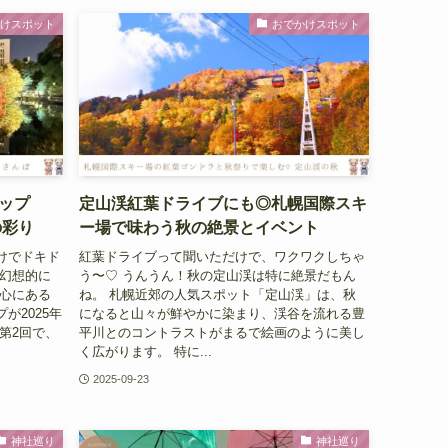
かけスポット
おでかけスポット
ップ
定山渓紅葉ドライブにも◎札幌国際スキ
の彩り
ー場で味わう秋の絶景とイベント
けでドキド
紅葉ドライブって聞いただけで、ワクワクしちゃ
が幻想的に
う〜♡ うんうん！秋の定山渓は特に絶景だもん
中心にある
ね。 札幌近郊の人気スポット「定山渓」は、秋
が2025年
になると山々が鮮やかに染まり、渓谷を流れる豊
第2回で、
平川とのコントラストがまるで絵画のように美し
く広がります。 特に...
2025-09-23
神社巡り
神社巡り