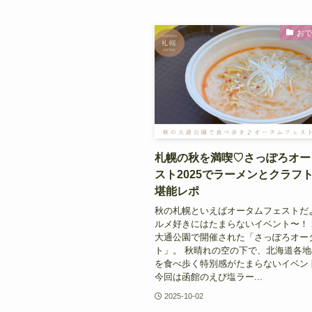
お
札幌の秋を満喫♡さっぽろオー
スト2025でラーメンとクラフ
堪能レポ
秋の札幌といえばオータムフェストだ
ルメ好きにはたまらないイベント〜！ 2
大通公園で開催された「さっぽろオー
ト」。 秋晴れの空の下で、北海道各
を食べ歩く特別感がたまらないイベン
今回は函館のえび塩ラー...
2025-10-02