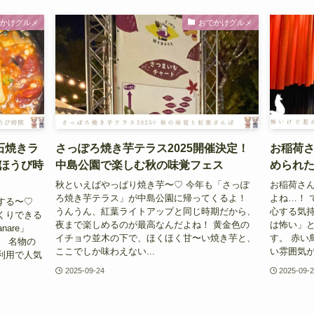
でかけグルメ
おでかけグルメ
で石焼きラ
さっぽろ焼き芋テラス2025開催決定！
お稲荷
ほうび時
中島公園で楽しむ秋の味覚フェス
められ
秋といえばやっぱり焼き芋〜♡ 今年も「さっぽ
お稲荷さ
ろ焼き芋テラス」が中島公園に帰ってくるよ！
よね…！ 
する〜♡
うんうん、紅葉ライトアップと同じ時期だから、
心する気持
くりできる
夜まで楽しめるのが最高なんだよね！ 黄金色の
は怖い」
nare」
イチョウ並木の下で、ほくほく甘〜い焼き芋と、
す。 赤い
。 名物の
ここでしか味わえない...
い雰囲気が
利用で人気
2025-09-24
2025-09-