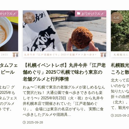
でかけグルメ
おでかけグルメ
タムフェ
【札幌イベントレポ】丸井今井「江戸老
札幌観
トビール
舗めぐり」2025♡札幌で味わう東京の
ころと
老舗グルメと行列事情
北大って
いのかな？
よね♡ グ
わぁ〜♡札幌で東京の老舗グルメが楽しめるなん
知りたいな
025年も
て贅沢だね！ 大通公園で食べ歩きできるのも楽
折々の自
タムフェス
しそう〜♪ 2025年9月23日（火・祝）から丸井今
（北大）。
地のグルメ
井札幌本店で開催されていた「江戸老舗めぐ
て、観光や
トです。
り」。 会場には東京の名店がずらり。 実際に食
べ歩きしたグルメや混雑具...
2025-09-
2025-09-28