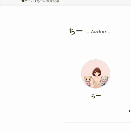
ホーム
ちーの執筆記事
ちー
– Author –
ちー