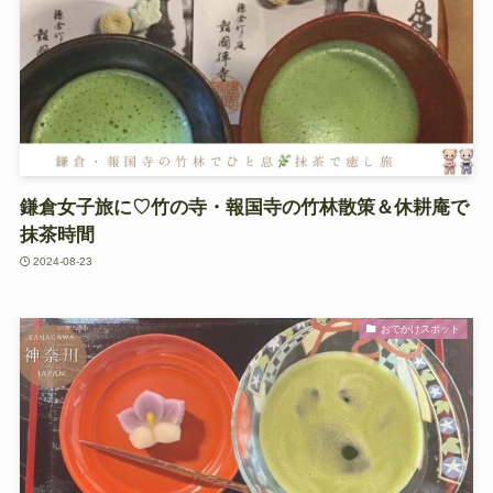
鎌倉女子旅に♡竹の寺・報国寺の竹林散策＆休耕庵で
抹茶時間
2024-08-23
おでかけスポット