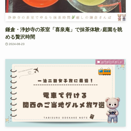
鎌倉・浄妙寺の茶室「喜泉庵」で抹茶体験♪庭園を眺
める贅沢時間
2024-08-23
おでかけスポット