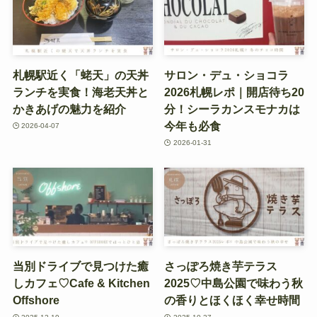
札幌駅近く「蛯天」の天丼
サロン・デュ・ショコラ
ランチを実食！海老天丼と
2026札幌レポ｜開店待ち20
かきあげの魅力を紹介
分！シーラカンスモナカは
今年も必食
2026-04-07
2026-01-31
当別ドライブで見つけた癒
さっぽろ焼き芋テラス
しカフェ♡Cafe & Kitchen
2025♡中島公園で味わう秋
Offshore
の香りとほくほく幸せ時間