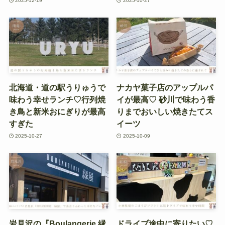
2025-12-19
2025-10-27
北海道・道の駅うりゅうで
ナカヤ菓子店のアップルパ
味わう幸せランチ♡行列焼
イが最高♡ 砂川で味わう香
き鳥と新米おにぎりが最高
りまでおいしい焼きたてス
すぎた
イーツ
2025-10-27
2025-10-09
岩見沢の『Boulangerie 縁
ドライブ途中に寄りたい♡